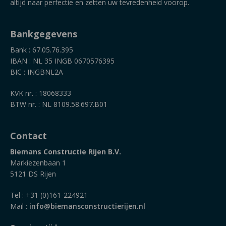
altijd naar perfectie en zetten uw tevredenheid voorop.
Bankgegevens
Bank : 67.05.76.395
IBAN : NL 35 INGB 0670576395
BIC : INGBNL2A
KVK nr. : 18068333
BTW nr. : NL 8109.58.697.B01
Contact
Biemans Constructie Rijen B.V.
Markiezenbaan 1
5121 DS Rijen
Tel : +31 (0)161-224921
Mail :
info@biemansconstructierijen.nl