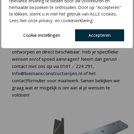
relevante ervaring te bieden door uw voorkeuren en
herhaalde bezoeken te onthouden. Door op "Accepteren"
te klikken, stemt u in met het gebruik van ALLE cookies.
Lees hier onze privacy- en cookieverklaring.
Gerelateerde producten
Cookie instellingen
Accepteren
Hier vind je onze standaard ankers, zorgvuldig
ontworpen en direct beschikbaar. Heb je specifieke
wensen en/of spoed aanvragen? Neem dan gerust
contact met ons op via 0161 – 224 291,
Info@biemansconstructierijen.nl
of het
contactformulier voor maatwerk. Samen bekijken we
graag wat er mogelijk is om aan al je wensen te
voldoen!