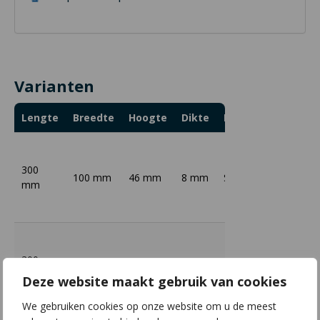
Varianten
Lengte
Breedte
Hoogte
Dikte
Materiaal
Opper
300
100 mm
46 mm
8 mm
S235
Thermi
mm
300
100 mm
46 mm
8 mm
S235
Thermi
mm
Deze website maakt gebruik van cookies
We gebruiken cookies op onze website om u de meest