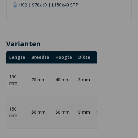
H02 | S70x10 | L150x40 STP
Varianten
Lengte
Breedte
Hoogte
Dikte
Materiaal
Opper
150
70 mm
40 mm
8 mm
S235
Thermi
mm
150
50 mm
60 mm
8 mm
S235
Thermi
mm