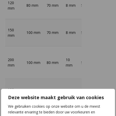
120
80 mm
70 mm
8 mm
S235
Thermi
mm
150
100 mm
70 mm
8 mm
S235
Thermi
mm
200
10
100 mm
80 mm
S235
Thermi
mm
mm
100
80 mm
120 mm
8 mm
S235
Thermi
mm
Deze website maakt gebruik van cookies
We gebruiken cookies op onze website om u de meest
relevante ervaring te bieden door uw voorkeuren en