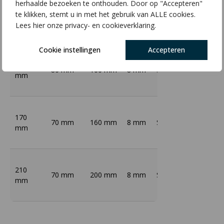
herhaalde bezoeken te onthouden. Door op "Accepteren"
120
10
100 mm
100 mm
S235
Thermi
te klikken, stemt u in met het gebruik van ALLE cookies.
mm
mm
Lees hier onze privacy- en cookieverklaring.
Cookie instellingen
Accepteren
150
80 mm
100 mm
8 mm
S235
Thermi
mm
170
70 mm
160 mm
8 mm
S235
Thermi
mm
210
70 mm
200 mm
8 mm
S235
Thermi
mm