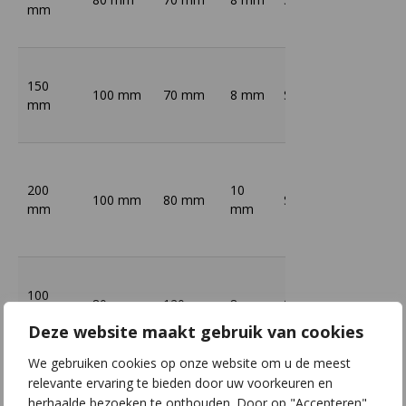
mm
150
100 mm
70 mm
8 mm
S235
Thermi
mm
200
10
100 mm
80 mm
S235
Thermi
mm
mm
100
80 mm
120 mm
8 mm
S235
Thermi
mm
Deze website maakt gebruik van cookies
We gebruiken cookies op onze website om u de meest
relevante ervaring te bieden door uw voorkeuren en
120
10
herhaalde bezoeken te onthouden. Door op "Accepteren"