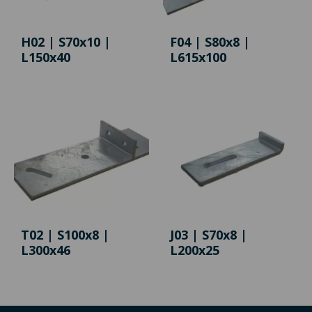
H02 | S70x10 |
F04 | S80x8 |
L150x40
L615x100
T02 | S100x8 |
J03 | S70x8 |
L300x46
L200x25