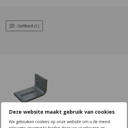
Gefilterd (1)
Deze website maakt gebruik van cookies
H05 | S80x8 |
We gebruiken cookies op onze website om u de meest
L120x70
relevante ervaring te bieden door uw voorkeuren en