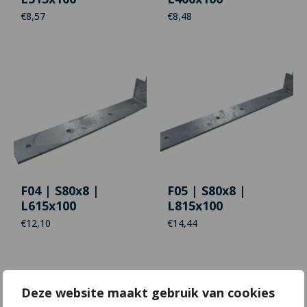
€
8,57
€
8,48
F04 | S80x8 |
F05 | S80x8 |
L615x100
L815x100
€
12,10
€
14,44
Deze website maakt gebruik van cookies