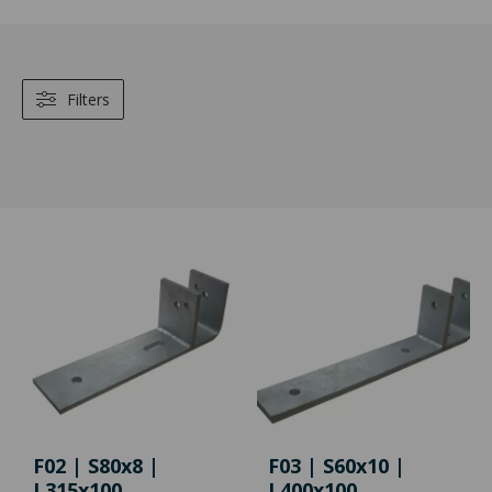
Filters
F02 | S80x8 |
F03 | S60x10 |
L315x100
L400x100