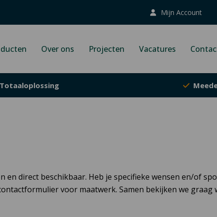
Mijn Account
oducten
Over ons
Projecten
Vacatures
Contac
Totaaloplossing
Meede
en en direct beschikbaar. Heb je specifieke wensen en/of s
contactformulier voor maatwerk. Samen bekijken we graag wa