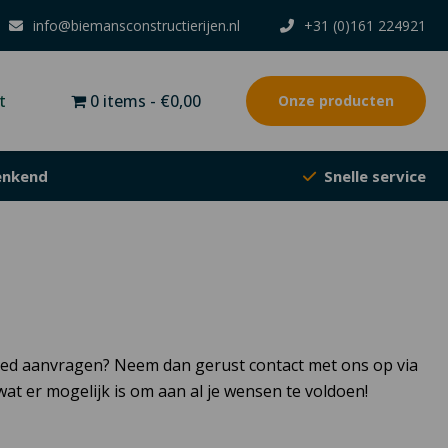
info@biemansconstructierijen.nl
+31 (0)161 224921
0 items
€0,00
t
Onze producten
nkend
Snelle service
poed aanvragen? Neem dan gerust contact met ons op via
t er mogelijk is om aan al je wensen te voldoen!