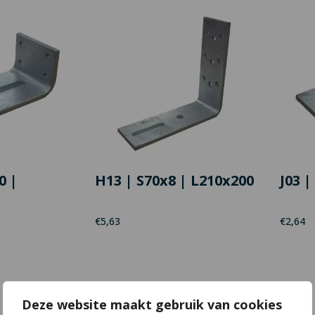
0 |
H13 | S70x8 | L210x200
J03 |
€
5,63
€
2,64
Deze website maakt gebruik van cookies