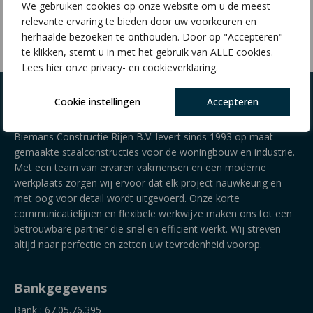
We gebruiken cookies op onze website om u de meest
€
14,44
relevante ervaring te bieden door uw voorkeuren en
herhaalde bezoeken te onthouden. Door op "Accepteren"
te klikken, stemt u in met het gebruik van ALLE cookies.
Lees hier onze privacy- en cookieverklaring.
Cookie instellingen
Accepteren
Over Biemans Constructie Rijen B.V.
Biemans Constructie Rijen B.V. levert sinds 1993 op maat
gemaakte staalconstructies voor de woningbouw en industrie.
Met een team van ervaren vakmensen en een moderne
werkplaats zorgen wij ervoor dat elk project nauwkeurig en
met oog voor detail wordt uitgevoerd. Onze korte
communicatielijnen en flexibele werkwijze maken ons tot een
betrouwbare partner die snel en efficiënt werkt. Wij streven
altijd naar perfectie en zetten uw tevredenheid voorop.
Bankgegevens
Bank : 67.05.76.395