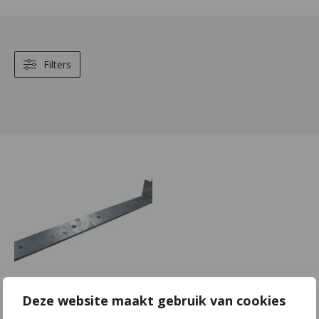
Filters
Deze website maakt gebruik van cookies
F05 | S80x8 |
L815x100