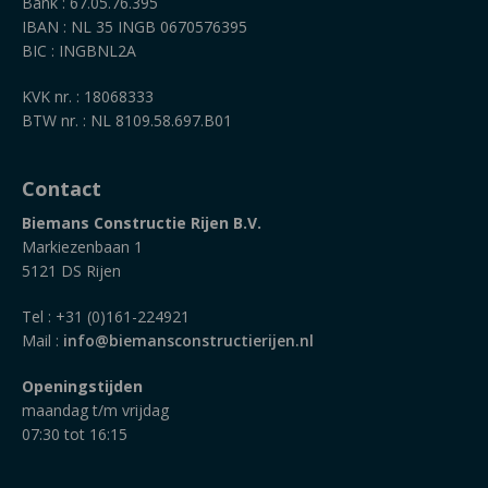
Bank : 67.05.76.395
IBAN : NL 35 INGB 0670576395
BIC : INGBNL2A
KVK nr. : 18068333
BTW nr. : NL 8109.58.697.B01
Contact
Biemans Constructie Rijen B.V.
Markiezenbaan 1
5121 DS Rijen
Tel : +31 (0)161-224921
Mail :
info@biemansconstructierijen.nl
Openingstijden
maandag t/m vrijdag
07:30 tot 16:15