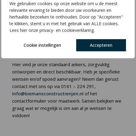
mm
We gebruiken cookies op onze website om u de meest
relevante ervaring te bieden door uw voorkeuren en
herhaalde bezoeken te onthouden. Door op "Accepteren"
te klikken, stemt u in met het gebruik van ALLE cookies.
Lees hier onze privacy- en cookieverklaring.
Gerelateerde producten
Cookie instellingen
Accepteren
Hier vind je onze standaard ankers, zorgvuldig
ontworpen en direct beschikbaar. Heb je specifieke
wensen en/of spoed aanvragen? Neem dan gerust
contact met ons op via 0161 – 224 291,
Info@biemansconstructierijen.nl
of het
contactformulier voor maatwerk. Samen bekijken we
graag wat er mogelijk is om aan al je wensen te
voldoen!