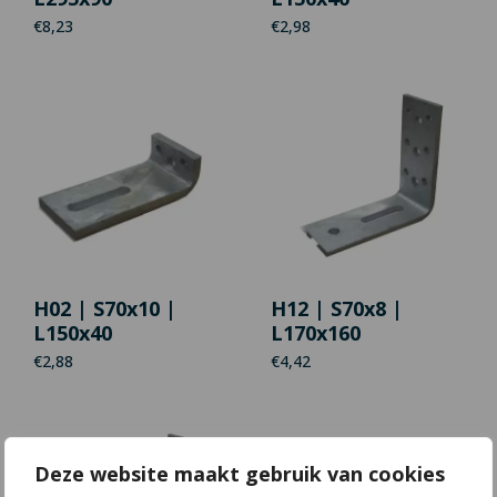
€
8,23
€
2,98
H02 | S70x10 |
H12 | S70x8 |
L150x40
L170x160
€
2,88
€
4,42
Deze website maakt gebruik van cookies