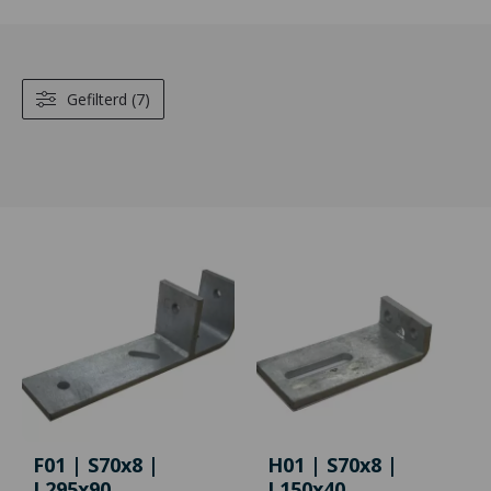
Gefilterd (7)
F01 | S70x8 |
H01 | S70x8 |
L295x90
L150x40