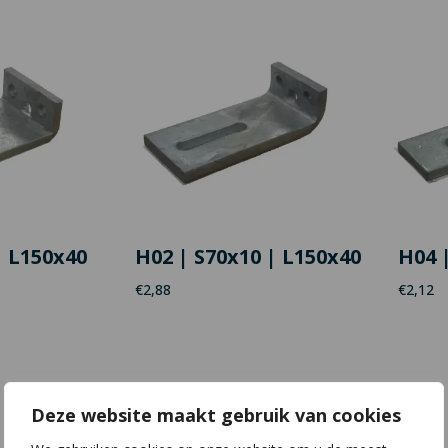
| L150x40
H02 | S70x10 | L150x40
H04 
€
2,88
€
2,12
Deze website maakt gebruik van cookies