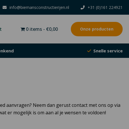
info@biemansconstructierijen.nl
+31 (0)161 224921
0 items
€0,00
t
Onze producten
nkend
Snelle service
poed aanvragen? Neem dan gerust contact met ons op via
t er mogelijk is om aan al je wensen te voldoen!