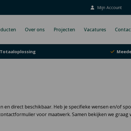
Mijn Account
oducten
Over ons
Projecten
Vacatures
Contac
Totaaloplossing
Meede
en en direct beschikbaar. Heb je specifieke wensen en/of s
contactformulier voor maatwerk. Samen bekijken we graag wa